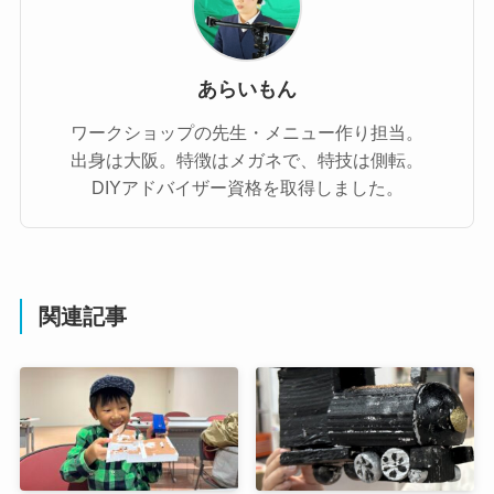
DIYアドバイザー資格を取得しました。
関連記事
【ロボットストリート】作
初のワンデー参加も！想像
って楽しい！切れて嬉し
を形にした夏休み連続ワー
い！スチロールカッター作
クショップ
り
2025年9月2日
2025年10月29日