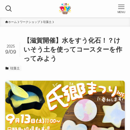
MENU
ホーム
ワークショップ
珪藻土
【滋賀開催】水をすう化石！？け
2025
いそう土を使ってコースターを作
9/09
ってみよう
珪藻土