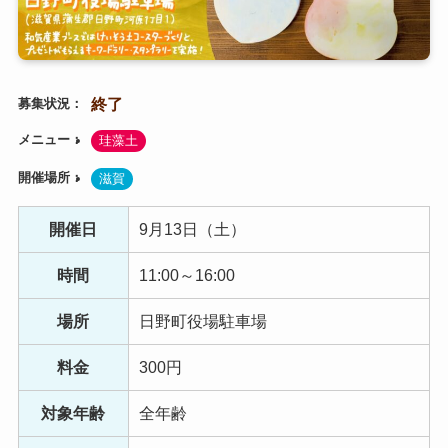
終了
募集状況
メニュー
珪藻土
開催場所
滋賀
開催日
9月13日（土）
時間
11:00～16:00
場所
日野町役場駐車場
料金
300円
対象年齢
全年齢